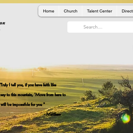
Home
Church
Talent Center
Direct
dox
,
ruly I tell you, if you have faith like
 say to this mountain, 'Move from here to
 will be impossible for you "
tthew