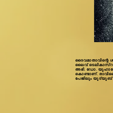
ദൈവമാതാവിന്റെ ശൂ
ലൈവ് ടെലികാസ്ററ് 
അഭി. ഡോ. യൂഹാനോൻ
കൊണ്ടാണ്. രാവില
പേജിലും യൂട്യൂബ്