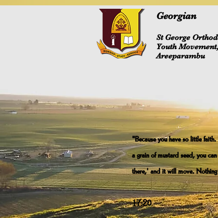
Georgian
St George Ortho
Youth Movement
Areeparambu
"Because you have so little faith. T
a grain of mustard seed, you can
there,' and it will move. Nothing
- Ma
17:20